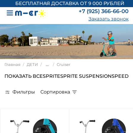
БЕСПЛАТНАЯ ДОСТАВКА ОТ 9 000 РУБЛЕЙ
+7 (925) 366-66-00
Заказать звонок
Главная
ДЕТИ
...
Cruiser
ПОКАЗАТЬ ВСЕ
SPRITE
SPRITE SUSPENSION
SPEED
C
Фильтры
Сортировка