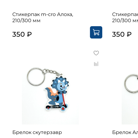
Стикерпак m-cro Алоха,
Стикерпа
210/300 мм
210/300 м
350 ₽
350 ₽
Брелок скутерзавр
Брелок А