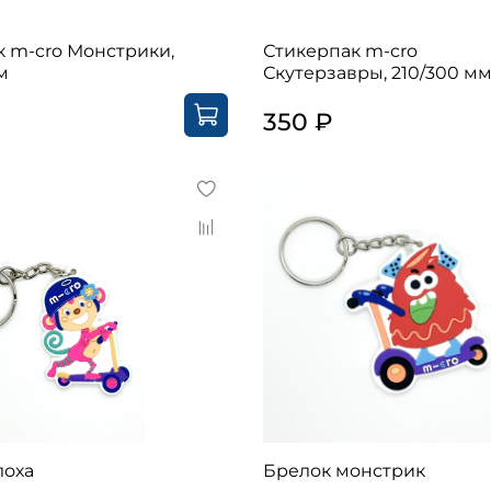
к m-cro Монстрики,
Стикерпак m-cro
м
Скутерзавры, 210/300 м
350 ₽
лоха
Брелок монстрик