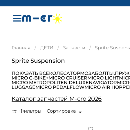
Главная
ДЕТИ
Запчасти
Sprite Suspens
Sprite Suspension
ПОКАЗАТЬ ВСЕ
КОЛЕСА
ТОРМОЗА
БОЛТЫ,ПРУЖ
MICRO G-BIKE+
MICRO CRUISER
MICRO LIGHT
MIC
MICRO METROPOLITEN DELUXE
NAVIGATOR
MICR
LUGGAGE
MICRO PEDALFLOW
MICRO AIR HOPPE
Каталог запчастей M-cro 2026
Фильтры
Сортировка