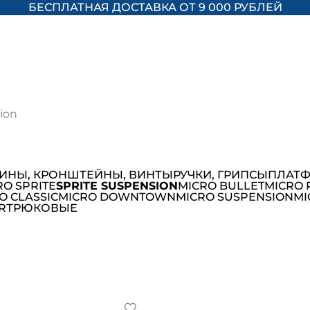
БЕСПЛАТНАЯ ДОСТАВКА ОТ 9 000 РУБЛЕЙ
ion
ИНЫ, КРОНШТЕЙНЫ, ВИНТЫ
РУЧКИ, ГРИПСЫ
ПЛАТФ
RO SPRITE
SPRITE SUSPENSION
MICRO BULLET
MICRO 
O CLASSIC
MICRO DOWNTOWN
MICRO SUSPENSION
MI
R
ТРЮКОВЫЕ