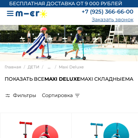
БЕСПЛАТНАЯ ДОСТАВКА ОТ 9 000 РУБЛЕЙ
+7 (925) 366-66-00
Заказать звонок
Главная
ДЕТИ
...
Maxi Deluxe
ПОКАЗАТЬ ВСЕ
MAXI DELUXE
MAXI СКЛАДНЫЕ
MAXI
Фильтры
Сортировка