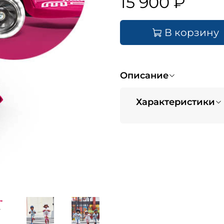
15 900 ₽
В корзину
Описание
Характеристики
Возраст
Цвет
с
Доска - материал
Складной
Колеса - размер
Дорожный просвет
Ручка регулируется по выс