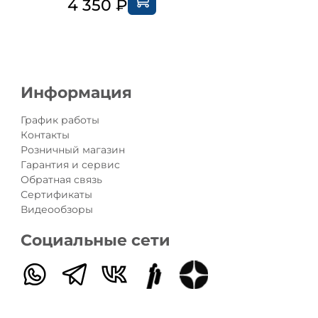
4 350 ₽
3 00
Информация
График работы
Контакты
Розничный магазин
Гарантия и сервис
Обратная связь
Сертификаты
Видеообзоры
Социальные сети
самокат Maxi Micro Deluxe розовый со
и
от известного швейцарского бренда
Micro.
разработанная специально для детей от 4-х до