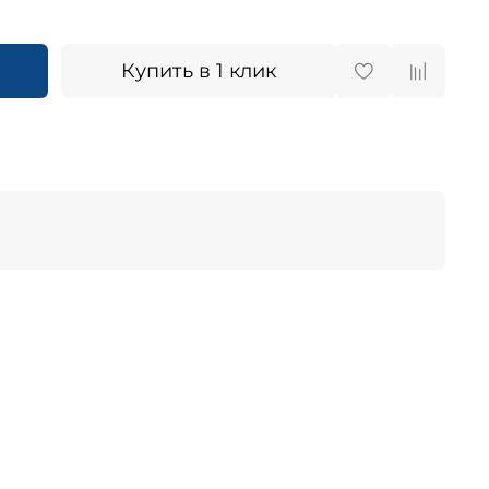
Купить в 1 клик
4-12 лет
Вес
2.5
розовый
Максимальная нагрузка
50 кг
GFK
Высота руля
67-91 см
(полимерный
теклопластик),
резина
нет
Колеса - материал
полиуретан
120/80 мм
Количество колес
трехколесный
2,5 см
Переднее крыло
отсутствует
оте
да
Стикеры
Новинка
Самокаты
ABEC
9
и