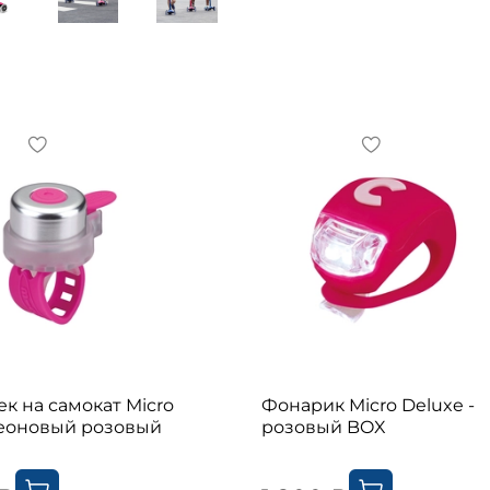
Тип товара на Авито
Доска - размер
к на самокат Micro
Фонарик Micro Deluxe -
 неоновый розовый
розовый BOX