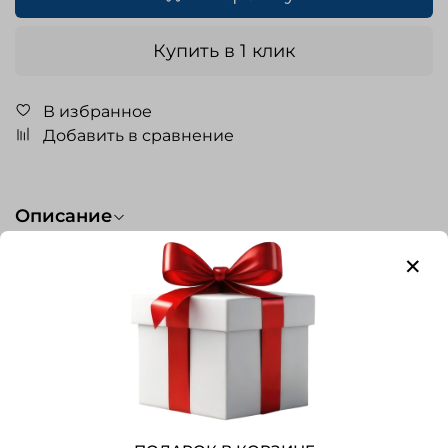
Купить в 1 клик
В избранное
Добавить в сравнение
Описание
Характеристики
Вес
0.4
Цвет
сиреневый
Тип изделия
шлем
Размер
S