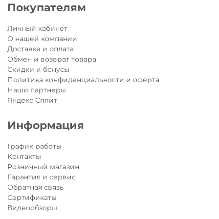
Покупателям
Шлем
Наушники
- не только надежная защита, но и смелый
образ во время прогулки или занятий спортом!
Все шлемы Micro соответствуют европейскому стандарту
Личный кабинет
безопасности EN1078 - это означает, что его можно
О нашей компании
использовать так же при катании на велосипеде,
Доставка и оплата
скейтборде и роликах.
Обмен и возврат товара
Скидки и бонусы
Политика конфиденциальности и оферта
Наши партнеры
Яндекс Сплит
Информация
График работы
Контакты
Розничный магазин
Гарантия и сервис
Обратная связь
Сертификаты
Видеообзоры