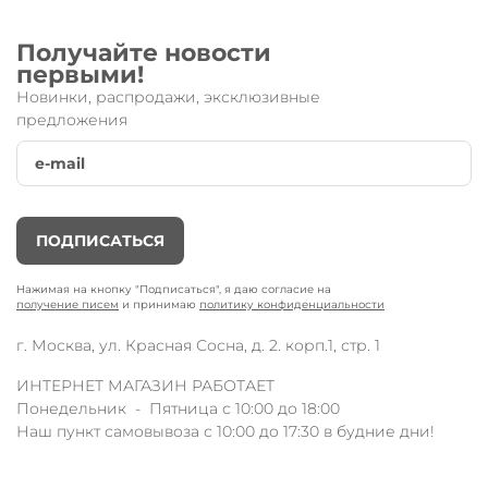
Получайте новости
первыми!
Новинки, распродажи, эксклюзивные
Шлем Наушники
от известного
предложения
швейцарского бренда
Micro.
Новинка от производителя, которая отличается от
предыдущих моделей инновационным
высокотехнологичным материалом и наличием встроенной
светодиодной подсветки на регуляторе
ПОДПИСАТЬСЯ
размера. Комфортный шлем
обеспечивает дополнительную
защиту во время катания на самокате. Разработан
специально для подростков и взрослых. Настоятельно
Нажимая на кнопку "Подписаться", я даю согласие на
получение писем
и принимаю
политику конфиденциальности
рекомендуем брать шлем, подходящий по размеру! Вес: M
(285-335 гр.).
г. Москва, ул. Красная Сосна, д. 2. корп.1, стр. 1
Шлем продается в красивой подарочной коробке!
Технические характеристики:
ИНТЕРНЕТ МАГАЗИН РАБОТАЕТ
регулируемые застёжки и крепёж;
Понедельник - Пятница с 10:00 до 18:00
размеры: M (средний - от 54 до 58 см);
Наш пункт самовывоза с 10:00 до 17:30 в будние дни!
инновационный высокотехнологичный материал;
встроенная светодиодная подсветка;