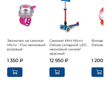
Звоночек на самокат
Самокат Mini Micro
Фонарик
Micro - Flux неоновый
Deluxe складной LED,
Deluxe -
розовый
неоновый синий/
красный
1 350 ₽
12 950 ₽
1 200 