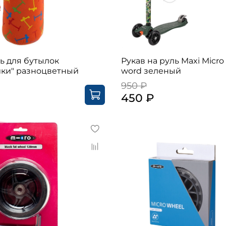
ь для бутылок
Рукав на руль Maxi Micro
ики" разноцветный
word зеленый
950 ₽
450 ₽