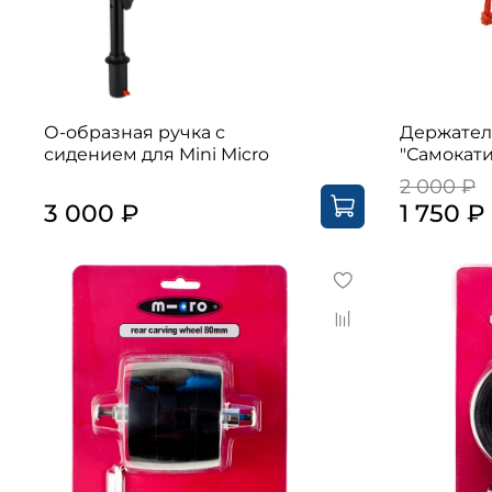
О-образная ручка с
Держател
сидением для Mini Micro
"Самокат
2 000 ₽
3 000 ₽
1 750 ₽