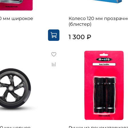
20 мм широкое
Колесо 120 мм прозрачн
(блистер)
1 300 ₽
00 мм черное
Ручки из пеноматериал