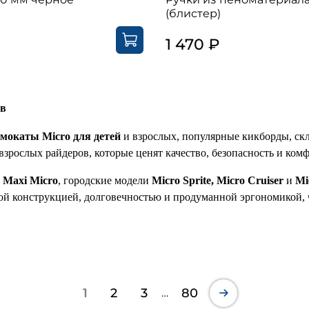
(блистер)
₽
1 470 ₽
ов
мокаты Micro для детей
и взрослых, популярные кикборды, скл
взрослых райдеров, которые ценят качество, безопасность и ком
и
Maxi Micro
, городские модели
Micro Sprite, Micro Cruiser
и
Mi
й конструкцией, долговечностью и продуманной эргономикой, ч
1
2
3
80
…