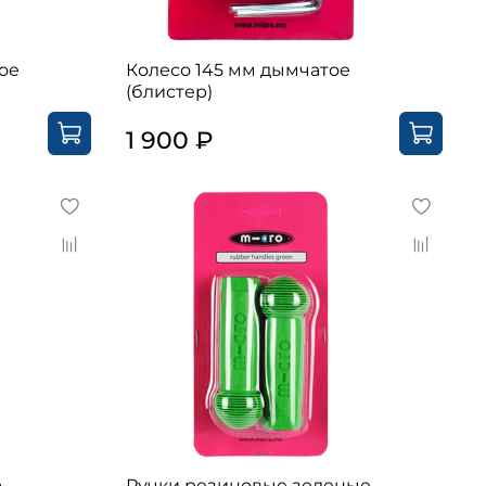
ое
Колесо 145 мм дымчатое
(блистер)
1 900 ₽
а
Ручки резиновые зеленые