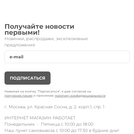
пасмурные дни и темное время суток!
Технические характеристики:
колесо 200 мм;
белое LED - свечение;
комплектация: 1 шт;
Получайте новости
первыми!
Колёса LED добавляют яркости в прогулки
Новинки, распродажи, эксклюзивные
Вашего малыша!
предложения
Отличное дополнение для тех, у кого уже есть
самокат Micro!
ПОДПИСАТЬСЯ
Нажимая на кнопку "Подписаться", я даю согласие на
получение писем
и принимаю
политику конфиденциальности
г. Москва, ул. Красная Сосна, д. 2. корп.1, стр. 1
ИНТЕРНЕТ МАГАЗИН РАБОТАЕТ
Понедельник - Пятница с 10:00 до 18:00
Наш пункт самовывоза с 10:00 до 17:30 в будние дни!