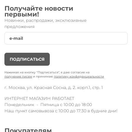
безопасность во время катания на самокате или беговеле.
Настоятельно рекомендуем брать комплект подходящий по
Получайте новости
размеру!
первыми!
S
- детям 3-7 лет ( локоть 15-19 см, колено 21-27 см)
Новинки, распродажи, эксклюзивные
M
- детям 6-10 лет ( локоть 17-21 см, колено 25-31 см)
предложения
L -
детям 9-15 лет ( локоть 20-25 см, колено 29-34 см)
ПОДПИСАТЬСЯ
Нажимая на кнопку "Подписаться", я даю согласие на
получение писем
и принимаю
политику конфиденциальности
г. Москва, ул. Красная Сосна, д. 2. корп.1, стр. 1
ИНТЕРНЕТ МАГАЗИН РАБОТАЕТ
Понедельник - Пятница с 10:00 до 18:00
Наш пункт самовывоза с 10:00 до 17:30 в будние дни!
Покупателям