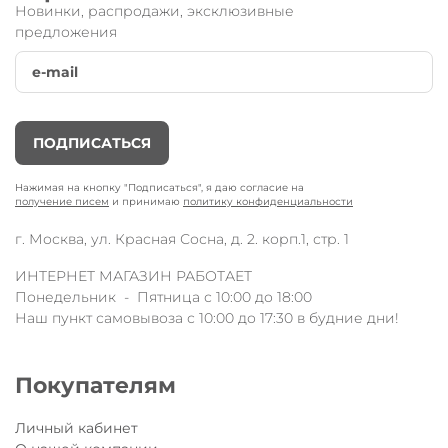
Новинки, распродажи, эксклюзивные
предложения
Шлем 3D Скутерзавры
от известного
швейцарского бренда
Micro.
ПОДПИСАТЬСЯ
Новинка от производителя, которая отличается от
предыдущих моделей инновационным
высокотехнологичным материалом и наличием встроенной
Нажимая на кнопку "Подписаться", я даю согласие на
светодиодной подсветки на регуляторе размера.
получение писем
и принимаю
политику конфиденциальности
Комфортный шлем
обеспечивает дополнительную защиту во
г. Москва, ул. Красная Сосна, д. 2. корп.1, стр. 1
время катания на самокате или беговеле. Разработан
специально для детей и подростков. Качественная и
ИНТЕРНЕТ МАГАЗИН РАБОТАЕТ
стильная экипировка Micro имеет яркую расцветку, что
Понедельник - Пятница с 10:00 до 18:00
обязательно отметят юные райдеры.
Наш пункт самовывоза с 10:00 до 17:30 в будние дни!
Шлем продается в красивой подарочной коробке!
Настоятельно рекомендуем брать шлем, подходящий по
размеру!
Покупателям
Вес: S (250-300 гр.), M (305-355 гр.)
Технические характеристики:
регулируемые застёжки и крепёж;
Личный кабинет
размеры: XS (очень маленький - от 46 до 50 см), S