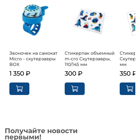
Звоночек на самокат
Стикерпак объемный
Стикерп
Micro - cкутерзавры
m-cro Скутерзавры,
Скутерза
BOX
110/145 мм
мм
1 350 ₽
300 ₽
350 ₽
Получайте новости
первыми!