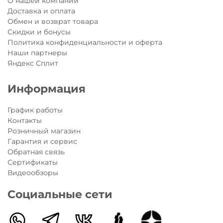
О нашей компании
(маленький - от 48 до 53 см), M (средний - от 52 до 56 см);
Доставка и оплата
модный и яркий принт;
Обмен и возврат товара
инновационный высокотехнологичный материал;
Скидки и бонусы
встроенная светодиодная подсветка;
Политика конфиденциальности и оферта
Наши партнеры
Шлем
Micro 3D Скутерзавры
- не только надежная защита,
Яндекс Сплит
но яркий и смелый образ во время прогулки или занятий
спортом!
Все шлемы Micro соответствуют европейскому стандарту
Информация
безопасности EN1078 - это означает, что его можно
использовать так же при катании на велосипеде,
График работы
скейтборде и роликах.
Контакты
Розничный магазин
Гарантия и сервис
Обратная связь
Сертификаты
Видеообзоры
Социальные сети