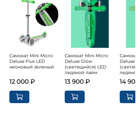
Самокат Mini Micro
Самокат Mini Micro
Самокат 
Deluxe Flux LED
Deluxe Glow
Deluxe G
неоновый зеленый
(светящийся) LED
(светящ
ледяной лайм
ледяной
12 000 ₽
13 900 ₽
14 900