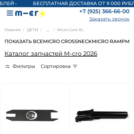
БЕСПЛАТНАЯ ДОСТАВКА ОТ 9 000 РУБЛ
+7 (925) 366-66-00
Заказать звонок
Главная
ДЕТИ
...
Micro Core XL
ПОКАЗАТЬ ВСЕ
MICRO CROSSNECK
MICRO RAMP
MIC
Каталог запчастей M-cro 2026
Фильтры
Сортировка