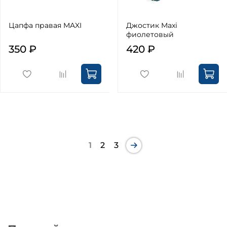
Цапфа правая MAXI
Джостик Maxi
фиолетовый
350 ₽
420 ₽
1
2
3