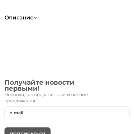
Описание
Боковые пластины
от известного швейцарского бренда
Micro.
Запчасть, которая подходит к модели
Micro Sprite черные
полоски
.
Боковые пластины
- важная деталь Вашего самоката!
Не
забывайте менять по степени износа!
Получайте новости
первыми!
Новинки, распродажи, эксклюзивные
предложения
ПОДПИСАТЬСЯ