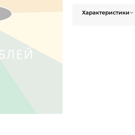
Характеристики
" Решаете, что подарить себе
Подарите выбор! Лучшее реше
Тип заказа
Подарочный сертификат на су
Сертификат дает право соверш
рублей.
*Условия использования пода
- сертификат номиналом 5000
магазине Micro Mobility;
- cрок действия: бессрочный;
- сумма заказа должна быть н