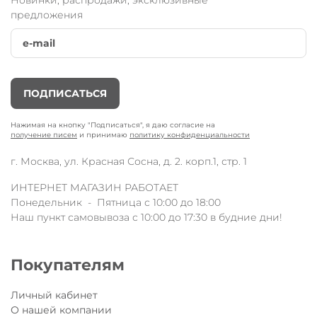
Технические характеристики:
предложения
в комплекте: родительская ручка + подставка под
ножки
подходит к моделям самокатов Mini2Go, Mini2Go Deluxe
и Mini 3 в 1 Deluxe
ручка регулируется по высоте
ПОДПИСАТЬСЯ
Незаменимый комплект аксессуаров во время прогулки,
когда малыш устал!
Нажимая на кнопку "Подписаться", я даю согласие на
получение писем
и принимаю
политику конфиденциальности
г. Москва, ул. Красная Сосна, д. 2. корп.1, стр. 1
ИНТЕРНЕТ МАГАЗИН РАБОТАЕТ
Понедельник - Пятница с 10:00 до 18:00
Наш пункт самовывоза с 10:00 до 17:30 в будние дни!
Покупателям
Личный кабинет
О нашей компании