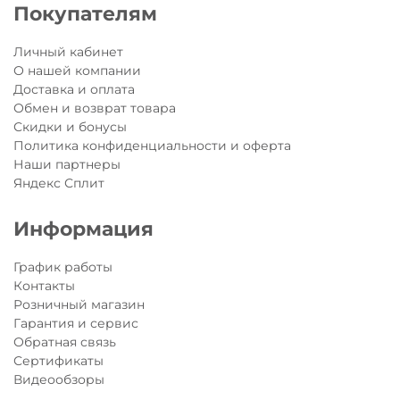
Покупателям
доска с LED подсветкой
;
светонакопительные детали самоката
;
максимальная нагрузка до 50 кг;
Личный кабинет
О нашей компании
Самокат Maxi Micro Deluxe Glow LED зеленый мармелад
Доставка и оплата
со светящимися колёсами
обеспечивает дополнительную
Обмен и возврат товара
безопасность в пасмурные дни и темное время суток.
Скидки и бонусы
Добавьте яркости ежедневным прогулкам Вашего
Политика конфиденциальности и оферта
ребенка!
Позвольте светящимся элементам осветить все
Наши партнеры
вокруг и наблюдайте как ярко они сияют в каждой поездке!
Яндекс Сплит
Информация
График работы
Контакты
Розничный магазин
Гарантия и сервис
Обратная связь
Сертификаты
Видеообзоры