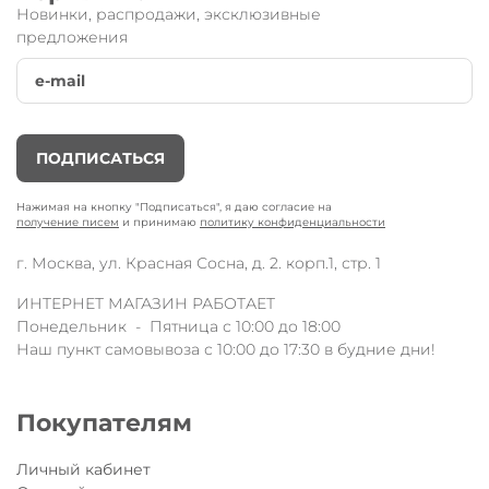
Новинки, распродажи, эксклюзивные
предложения
Двухколесный самокат
Sprite Пудровый
со
светящимися колёсами
от известного
швейцарского бренда Micro.
Облегченный вариант самоката для детей от 5
лет.
Micro Sprite
разработан специально для тех, кто
ПОДПИСАТЬСЯ
хочет научиться кататься на самокате и получать
максимум удовольствия от поездки!
Нажимая на кнопку "Подписаться", я даю согласие на
Короткая дека и низкий руль – обеспечивают
получение писем
и принимаю
политику конфиденциальности
удобное передвижение для детей.
г. Москва, ул. Красная Сосна, д. 2. корп.1, стр. 1
Технические параметры:
складной механизм;
ИНТЕРНЕТ МАГАЗИН РАБОТАЕТ
легкий вес (2,9 кг);
Понедельник - Пятница с 10:00 до 18:00
LED-колеса (переднее 120 мм /заднее 100
Наш пункт самовывоза с 10:00 до 17:30 в будние дни!
мм);
Популярная модель Sprite теперь со
светящимися колёсами!
Покупателям
Самокат
обеспечивает дополнительную
безопасность в пасмурные дни и темное время
Личный кабинет
суток! Разработан с минимальным набором