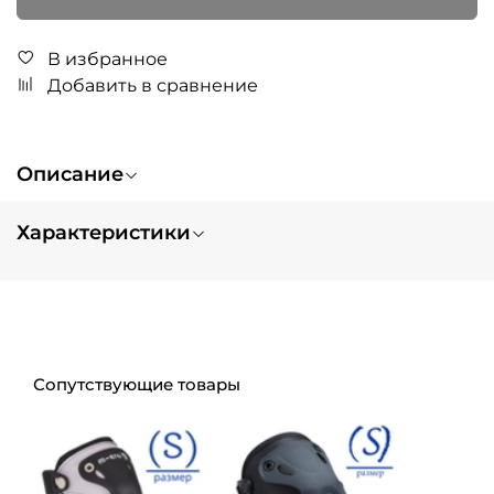
В избранное
Добавить в сравнение
Описание
Характеристики
Возраст
от 5 лет, от 7 лет
Вес
3.3
Цвет
черный
Максимальная нагрузка
100 кг
Доска - материал
алюминий
Сопутствующие товары
Высота руля
63-95 cм
Складной
да
Колеса - материал
полиуретан
Колеса - размер
120/100 мм