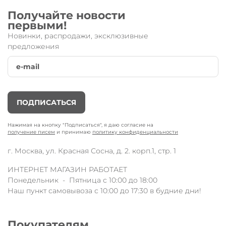
Получайте новости
первыми!
Новинки, распродажи, эксклюзивные
предложения
Двухколесный
самокат Sprite Бирюзовые
полоски
со светящимися колёсами
от
известного швейцарского бренда
Micro.
Облегченный вариант самоката для детей
от 5 лет.
Micro Sprite
разработан специально для тех, кто
ПОДПИСАТЬСЯ
хочет научиться кататься на самокате и получать
максимум удовольствия от поездки!
Нажимая на кнопку "Подписаться", я даю согласие на
Короткая дека и низкий руль – обеспечивают
получение писем
и принимаю
политику конфиденциальности
удобное передвижение для детей.
г. Москва, ул. Красная Сосна, д. 2. корп.1, стр. 1
Технические параметры:
складной механизм;
ИНТЕРНЕТ МАГАЗИН РАБОТАЕТ
легкий вес (2,9 кг);
Понедельник - Пятница с 10:00 до 18:00
LED-колеса (переднее 120 мм /заднее 100
Наш пункт самовывоза с 10:00 до 17:30 в будние дни!
мм);
Популярная модель Sprite теперь со
светящимися колёсами!
Покупателям