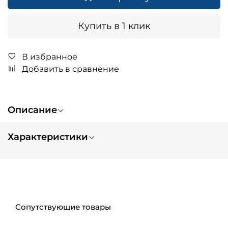
Купить в 1 клик
В избранное
Добавить в сравнение
Описание
Характеристики
Возраст
от 5 лет, от 7 лет
Вес
3.3
Цвет
бирюзовый
Максимальная нагрузка
100 кг
Доска - материал
алюминий
Сопутствующие товары
Высота руля
63-95 cм
Складной
да