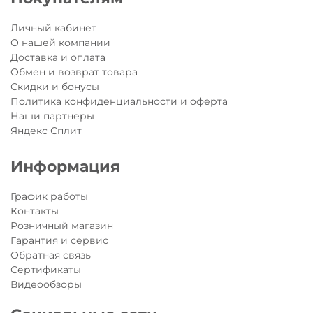
Самокат
обеспечивает дополнительную
безопасность в пасмурные дни и темное время
Личный кабинет
суток! Разработан с минимальным набором
О нашей компании
технологических нововведений и особенностей,
Доставка и оплата
сохранивший в себе высокое качество и
Обмен и возврат товара
оригинальное исполнение, как и у всех моделей
Скидки и бонусы
самокатов Мicro.
Политика конфиденциальности и оферта
Больше интересных статей об актуальных и
Наши партнеры
трендовых моделях самокатов MICRO можно
Яндекс Сплит
прочитать в нашем
блоге
Информация
График работы
Контакты
Розничный магазин
Гарантия и сервис
Обратная связь
Сертификаты
Видеообзоры