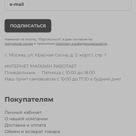
Детский самокат Mini Deluxe Flux LED синий
неохром
со светящимися колёсами
от
известного швейцарского бренда
Micro.
Модель
ПОДПИСАТЬСЯ
в серии
Mini Micro
Deluxe
помогает учиться
держать баланс и развивает у ребенка
Нажимая на кнопку "Подписаться", я даю согласие на
координацию движения.
Разработан специально
получение писем
и принимаю
политику конфиденциальности
для детей от 2-х до 5-ти лет.
Mini Micro Deluxe
г. Москва, ул. Красная Сосна, д. 2. корп.1, стр. 1
теперь с новым прозрачным дизайном
платформы, стойкой руля в новом цвете
ИНТЕРНЕТ МАГАЗИН РАБОТАЕТ
"неохром" и светящимися колёсами.
Понедельник - Пятница с 10:00 до 18:00
Наш пункт самовывоза с 10:00 до 17:30 в будние дни!
Технические параметры:
съемная рулевая стойка для
транспортировки;
Покупателям
уникальный механизм управления
("наклоняй-и-рули");
тормозной механизм на заднем колесе;
Личный кабинет
led-колёса;
О нашей компании
максимальная нагрузка 50 кг;
Доставка и оплата
новый дизайн;
Обмен и возврат товара