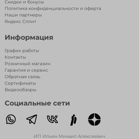
Скидки и бонусы
Самокат, который обеспечивает максимально
Политика конфиденциальности и оферта
комфортное и безопасное катание для Вашего
Наши партнеры
малыша в пасмурные дни и темное время суток.
Яндекс Сплит
Добавьте яркости и блеска ежедневным
прогулкам Вашего малыша! Самокат
трехколесный подходит для мальчиков и
Информация
девочек от 2 до 5 лет
Если вы выбираете транспорт для малыша
График работы
среди моделей Mini Micro -
рекомендуем
Контакты
изучить статью:
"
Как выбирать самокат Mini
Розничный магазин
Micro для ребенка
"
Гарантия и сервис
Обратная связь
Сертификаты
Видеообзоры
Социальные сети
ИП Ильин Михаил Алексеевич