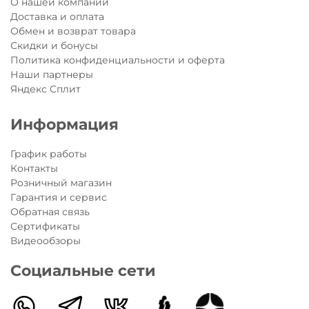
О нашей компании
безопасное катание для Вашего малыша в
Доставка и оплата
пасмурные дни и темное время суток. Добавьте
Обмен и возврат товара
яркости ежедневным прогулкам Вашего
Скидки и бонусы
малыша!
Политика конфиденциальности и оферта
Если вы выбираете транспорт для малыша
Наши партнеры
среди моделей Mini Micro -
рекомендуем
Яндекс Сплит
изучить статью:
"
Как выбирать Mini Micro для
ребенка
"
Информация
График работы
Контакты
Розничный магазин
Гарантия и сервис
Обратная связь
Сертификаты
Видеообзоры
Социальные сети