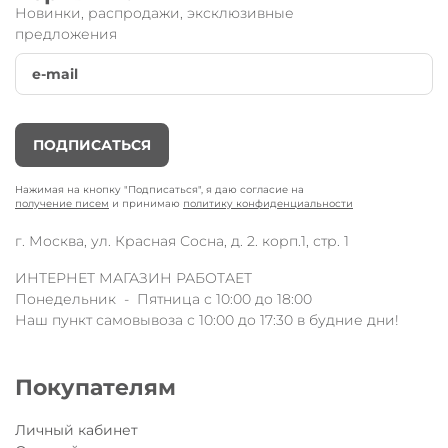
Новинки, распродажи, эксклюзивные
предложения
Детский трехколесный самокат Mini
Micro
Deluxe
сиреневый
со светящимися
колёсами
от известного
швейцарского бренда
Micro.
Модель в
серии
Mini Micro
Deluxe
помогает учиться
держать баланс и развивает у ребенка
ПОДПИСАТЬСЯ
координацию движения.
Разработан специально
для детей от 2-х до 5-ти лет.
Нажимая на кнопку "Подписаться", я даю согласие на
получение писем
и принимаю
политику конфиденциальности
Технические параметры:
г. Москва, ул. Красная Сосна, д. 2. корп.1, стр. 1
съемная рулевая стойка для
транспортировки;
ИНТЕРНЕТ МАГАЗИН РАБОТАЕТ
уникальный механизм управления
Понедельник - Пятница с 10:00 до 18:00
("наклоняй-и-рули");
Наш пункт самовывоза с 10:00 до 17:30 в будние дни!
тормозной механизм на заднем колесе;
led-колёса;
максимальная нагрузка 50 кг;
Покупателям
Модель самоката
Mini Micro
Deluxe
теперь и со
светящимися колёсами!
Самокат, который
Личный кабинет
обеспечивает максимально комфортное и