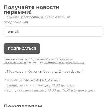
Получайте новости
первыми!
Новинки, распродажи, эксклюзивные
предложения
Шлем Единороги
от известного
швейцарского бренда
Micro.
Новинка от производителя, которая отличается от
предыдущих моделей инновационным
высокотехнологичным материалом и наличием встроенной
ПОДПИСАТЬСЯ
светодиодной подсветки на регуляторе
размера. Комфортный шлем
обеспечивает дополнительную
защиту во время катания на самокате. Разработан
Нажимая на кнопку "Подписаться", я даю согласие на
получение писем
и принимаю
политику конфиденциальности
специально для подростков и взрослых. Настоятельно
рекомендуем брать шлем, подходящий по размеру! Вес: S
г. Москва, ул. Красная Сосна, д. 2. корп.1, стр. 1
(230-280 гр.), M (285-335 гр.)
Шлем продается в красивой подарочной коробке !
ИНТЕРНЕТ МАГАЗИН РАБОТАЕТ
Технические характеристики:
Понедельник - Пятница с 10:00 до 18:00
регулируемые застёжки и крепёж;
Наш пункт самовывоза с 10:00 до 17:30 в будние дни!
размеры: XS (очень маленький - от 46 до 50 см), S
(маленький - от 48 до 53 см), M (средний - от 52 до 56 см);
инновационный высокотехнологичный материал;
Покупателям
встроенная светодиодная подсветка;