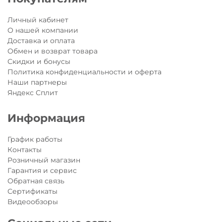
Шлем
Единороги
- не только надежная защита, но и смелый
Личный кабинет
образ во время прогулки или занятий спортом!
О нашей компании
Все шлемы Micro соответствуют европейскому стандарту
Доставка и оплата
безопасности EN1078 - это означает, что его можно
Обмен и возврат товара
использовать так же при катании на велосипеде,
Скидки и бонусы
скейтборде и роликах.
Политика конфиденциальности и оферта
Наши партнеры
Яндекс Сплит
Информация
График работы
Контакты
Розничный магазин
Гарантия и сервис
Обратная связь
Сертификаты
Видеообзоры