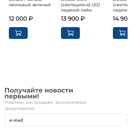
неоновый зеленый
(светящийся) LED
(светящ
ледяной лайм
ледяной
12 000 ₽
13 900 ₽
14 900
Получайте новости
первыми!
Новинки, распродажи, эксклюзивные
предложения