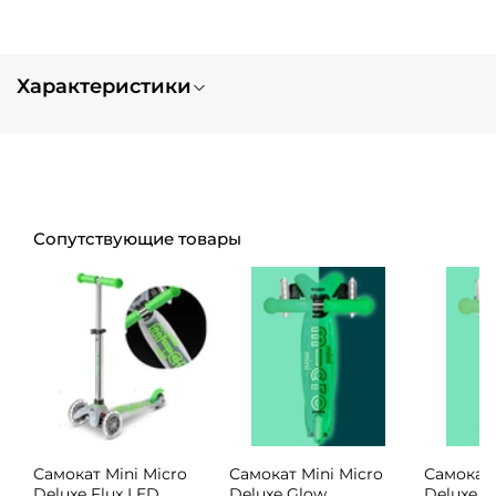
Характеристики
Вес
0.2
Сопутствующие товары
Самокат Mini Micro
Самокат Mini Micro
Самокат 
Deluxe Flux LED
Deluxe Glow
Deluxe G