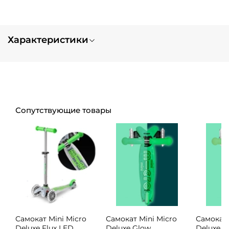
Характеристики
Вес
0.2
Тип заказа
нет в наличии
Сопутствующие товары
Самокат Mini Micro
Самокат Mini Micro
Самокат 
Deluxe Flux LED
Deluxe Glow
Deluxe G