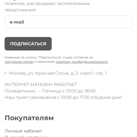
Новинки, распродажи, эксклюзивные
предложения
Детский трехколесный самокат
Mini Micro
Deluxe Magic сиреневый LED
от известного
швейцарского бренда Micro.
ПОДПИСАТЬСЯ
Главное преимущество модели — LED ручки на
Нажимая на кнопку "Подписаться", я даю согласие на
руле, которые светятся 5 разными цветами и
получение писем
и принимаю
политику конфиденциальности
каждые 10 секунд цвет меняется. Как только Ваш
г. Москва, ул. Красная Сосна, д. 2. корп.1, стр. 1
малыш прикоснется к рулю
Mini Micro Deluxe
Magic
— встроенный датчик включит свечение, а
ИНТЕРНЕТ МАГАЗИН РАБОТАЕТ
также через непродолжительное время
Понедельник - Пятница с 10:00 до 18:00
выключится самостоятельно.
Наш пункт самовывоза с 10:00 до 17:30 в будние дни!
Светодиодные фонарики сделаны из мягкого
влагозащищенного и прочного пластика, а
батарейки можно легко заменить благодаря
Покупателям
простому поворотному замку.
Самокат Mini
Micro Deluxe Magic
помогает учиться держать
баланс и развивает у ребенка координацию
Личный кабинет
движения. Разработан специально для детей от